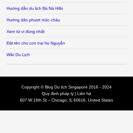
Hướng dẫn du lịch Bà Nà Hills
Hướng dãn phượt mộc châu
Xem tử vi đúng nhất
Đặt tên cho con trai họ Nguyễn
Wiki Du Lịch
Copyright © Blog
Du lịch Singapore
2016 - 2024
Quy định pháp lý
|
Liên hệ
607 W 18th St – Chicago, IL 60616, United States