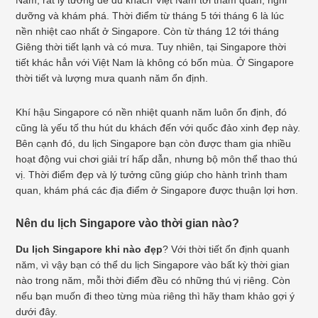
Nam, rất lý tưởng để du khách Việt Nam tới tham quan, nghỉ
dưỡng và khám phá. Thời điểm từ tháng 5 tới tháng 6 là lúc
nền nhiệt cao nhất ở Singapore. Còn từ tháng 12 tới tháng
Giêng thời tiết lạnh và có mưa. Tuy nhiên, tại Singapore thời
tiết khác hẳn với Việt Nam là không có bốn mùa. Ở Singapore
thời tiết và lượng mưa quanh năm ổn định.
Khí hậu Singapore có nền nhiệt quanh năm luôn ổn định, đó
cũng là yếu tố thu hút du khách đến với quốc đảo xinh đẹp này.
Bên cạnh đó, du lịch Singapore bạn còn được tham gia nhiều
hoạt động vui chơi giải trí hấp dẫn, nhưng bộ môn thể thao thú
vị. Thời điểm đẹp và lý tưởng cũng giúp cho hành trình tham
quan, khám phá các địa điểm ở Singapore được thuận lợi hơn.
Nên du lịch Singapore vào thời gian nào?
Du lịch Singapore khi nào đẹp
? Với thời tiết ổn định quanh
năm, vì vậy bạn có thể du lịch Singapore vào bất kỳ thời gian
nào trong năm, mỗi thời điểm đều có những thú vị riêng. Còn
nếu bạn muốn đi theo từng mùa riêng thì hãy tham khảo gợi ý
dưới đây.