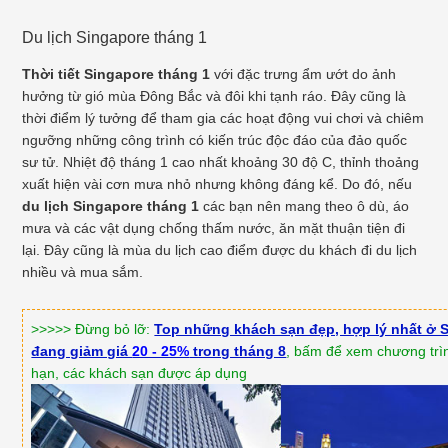
Du lịch Singapore tháng 1
Thời tiết Singapore tháng 1
với đặc trưng ẩm ướt do ảnh
hưởng từ gió mùa Đông Bắc và đôi khi tạnh ráo. Đây cũng là
thời điểm lý tưởng để tham gia các hoạt động vui chơi và chiêm
ngưỡng những công trình có kiến trúc độc đáo của đảo quốc
sư tử. Nhiệt độ tháng 1 cao nhất khoảng 30 độ C, thỉnh thoảng
xuất hiện vài cơn mưa nhỏ nhưng không đáng kể. Do đó, nếu
du lịch Singapore tháng 1
các bạn nên mang theo ô dù, áo
mưa và các vật dụng chống thấm nước, ăn mặt thuận tiện đi
lại. Đây cũng là mùa du lịch cao điểm được du khách đi du lịch
nhiều và mua sắm.
>>>>> Đừng bỏ lỡ:
Top những khách sạn đẹp, hợp lý nhất ở 
đang giảm giá
20 - 25%
trong tháng 8
, bấm để xem chương trìn
hạn, các khách sạn được áp dụng