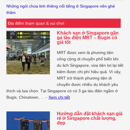
Những ngôi chùa linh thiêng nổi tiếng ở Singapore nên ghé
thăm
Địa điểm tham quan & vui chơi
Khách sạn ở Singapore gần
ga tàu điện MRT – Bugis có
giá tốt
MRT được xem là phương tiện
công cộng di chuyển phổ biến khi
du lịch Singapore, vừa tiện lợi lại tiết
kiệm được chi phí hiệu quả. Vì vậy,
MRT trở thành phương tiện di
chuyển được nhiều du khách yêu
thích và lựa chọn. Tại Singapore có có 3 ga tàu điện ngầm ở
Bugis, Chinatown, … -
Xem chi tiết
Hướng dẫn đặt khách sạn giá
rẻ ở Singapore chất lượng,
đẹp