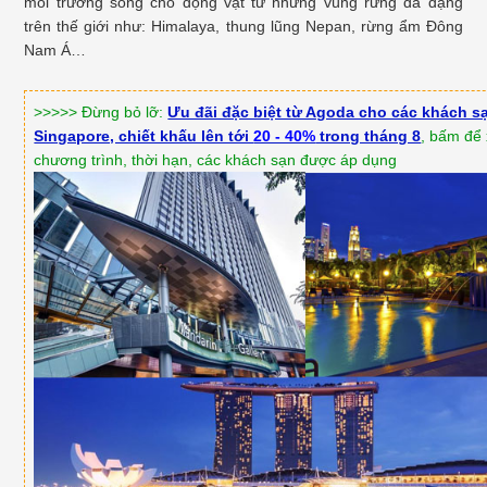
môi trường sống cho động vật từ những vùng rừng đa dạng
trên thế giới như: Himalaya, thung lũng Nepan, rừng ẩm Đông
Nam Á…
>>>>> Đừng bỏ lỡ:
Ưu đãi đặc biệt từ Agoda cho các khách s
Singapore, chiết khấu lên tới
20 - 40%
trong tháng 8
, bấm để
chương trình, thời hạn, các khách sạn được áp dụng