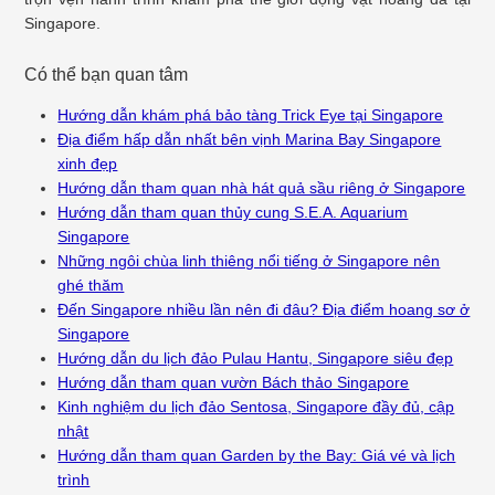
Singapore.
Có thể bạn quan tâm
Hướng dẫn khám phá bảo tàng Trick Eye tại Singapore
Địa điểm hấp dẫn nhất bên vịnh Marina Bay Singapore
xinh đẹp
Hướng dẫn tham quan nhà hát quả sầu riêng ở Singapore
Hướng dẫn tham quan thủy cung S.E.A. Aquarium
Singapore
Những ngôi chùa linh thiêng nổi tiếng ở Singapore nên
ghé thăm
Đến Singapore nhiều lần nên đi đâu? Địa điểm hoang sơ ở
Singapore
Hướng dẫn du lịch đảo Pulau Hantu, Singapore siêu đẹp
Hướng dẫn tham quan vườn Bách thảo Singapore
Kinh nghiệm du lịch đảo Sentosa, Singapore đầy đủ, cập
nhật
Hướng dẫn tham quan Garden by the Bay: Giá vé và lịch
trình