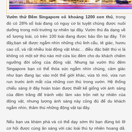
Vườn thứ Đêm Singapore có khoảng 1200 con thú
, trong
đó có 28% số loài đang có nguy cơ bị tuyệt chủng được nuôi
dưỡng trong môi trường tự nhiên tại đây. Vườn thú đa dạng về
số lượng loài, có trên 100 loài đang được bảo tồn tại đây. Tới
đây,bạn sẽ được ngắm nhìn những chú linh cẩu, tê giác, hươu
cao cổ, và rất nhiều loài động vật khác… điều đặc biệt thú vị là
không có một sở thú nào mở cửa lúc đêm cho du khách chiêm
ngưỡng đời sống của động vật. Nhưng tại vườn thú đêm
Singapore bạn có thể thỏa sức ngắm nhìn chúng, cảm giác
như bạn đang lạc vào một thế giới khác, vừa tò mò, vừa run
run trước ánh mắt của những con thú trong vườn. Hệ thống
chiếu sáng ở đây hoàn toàn được thiết kế giống với ánh sáng
của đêm trăng để tránh việc làm xáo trộn nét tự nhiên của
động vật, nhưng lượng ánh sáng này cũng đủ để du khách
ngắm nhìn, thăm thú những động vật tại đây.
Nếu bạn ưa khám phá và có thể dạy sớm thì bạn đừng bỏ lỡ
cơ hội được cùng ăn sáng với các loài thú tự nhiên hoang dã.