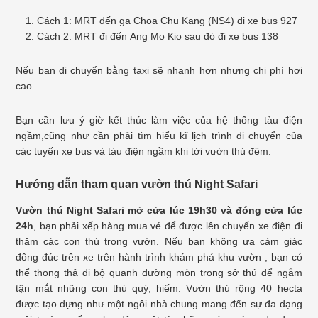
Cách 1: MRT đến ga Choa Chu Kang (NS4) đi xe bus 927
Cách 2: MRT đi đến Ang Mo Kio sau đó đi xe bus 138
Nếu bạn di chuyển bằng taxi sẽ nhanh hơn nhưng chi phí hơi
cao.
Bạn cần lưu ý giờ kết thúc làm việc của hệ thống tàu điện
ngầm,cũng như cần phải tìm hiểu kĩ lịch trình di chuyển của
các tuyến xe bus và tàu điện ngầm khi tới vườn thú đêm.
Hướng dẫn tham quan vườn thú Night Safari
Vườn thú Night Safari mở cửa lúc 19h30 và đóng cửa lúc
24h
, bạn phải xếp hàng mua vé để được lên chuyến xe điện đi
thăm các con thú trong vườn. Nếu bạn không ưa cảm giác
đông đúc trên xe trên hành trình khám phá khu vườn , bạn có
thể thong thả đi bộ quanh đường mòn trong sở thú để ngắm
tận mắt những con thú quý, hiếm. Vườn thú rộng 40 hecta
được tạo dựng như một ngôi nhà chung mang đến sự đa dạng