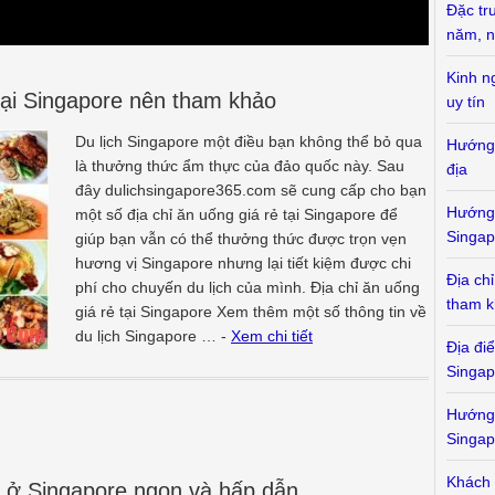
Đặc tr
năm, n
Kinh n
 tại Singapore nên tham khảo
uy tín
Du lịch Singapore một điều bạn không thể bỏ qua
Hướng 
là thưởng thức ẩm thực của đảo quốc này. Sau
địa
đây dulichsingapore365.com sẽ cung cấp cho bạn
Hướng 
một số địa chỉ ăn uống giá rẻ tại Singapore để
Singap
giúp bạn vẫn có thể thưởng thức được trọn vẹn
hương vị Singapore nhưng lại tiết kiệm được chi
Địa ch
phí cho chuyến du lịch của mình. Địa chỉ ăn uống
tham 
giá rẻ tại Singapore Xem thêm một số thông tin về
du lịch Singapore … -
Xem chi tiết
Địa đi
Singap
Hướng 
Singap
Khách 
 ở Singapore ngon và hấp dẫn