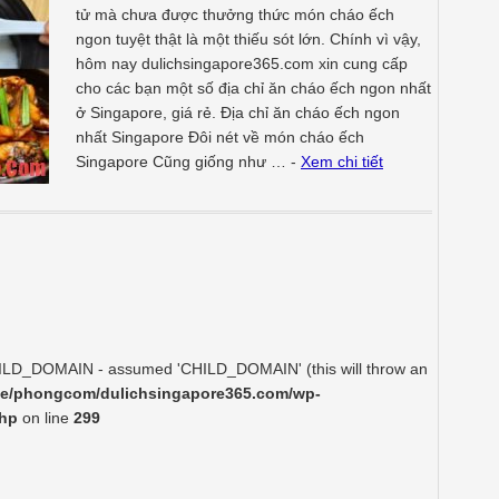
tử mà chưa được thưởng thức món cháo ếch
ngon tuyệt thật là một thiếu sót lớn. Chính vì vậy,
hôm nay dulichsingapore365.com xin cung cấp
cho các bạn một số địa chỉ ăn cháo ếch ngon nhất
ở Singapore, giá rẻ. Địa chỉ ăn cháo ếch ngon
nhất Singapore Đôi nét về món cháo ếch
Singapore Cũng giống như … -
Xem chi tiết
HILD_DOMAIN - assumed 'CHILD_DOMAIN' (this will throw an
e/phongcom/dulichsingapore365.com/wp-
php
on line
299