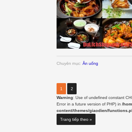
Chuyên mục:
Ăn uống
1
2
Warning
: Use of undefined constant C
Error in a future version of PHP) in
/hom
content/themes/giaodien/functions.
Trang tiếp theo »