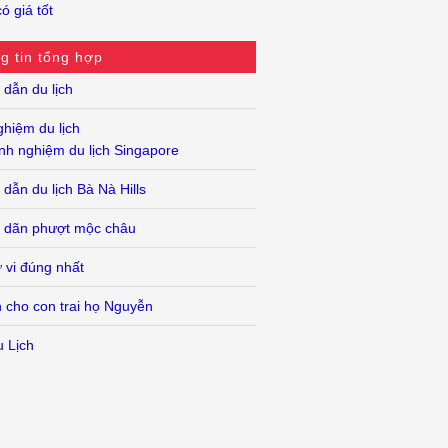
ó giá tốt
g tin tổng hợp
dẫn du lịch
ghiệm du lịch
nh nghiệm du lịch Singapore
dẫn du lịch Bà Nà Hills
 dãn phượt mộc châu
 vi đúng nhất
n cho con trai họ Nguyễn
u Lịch