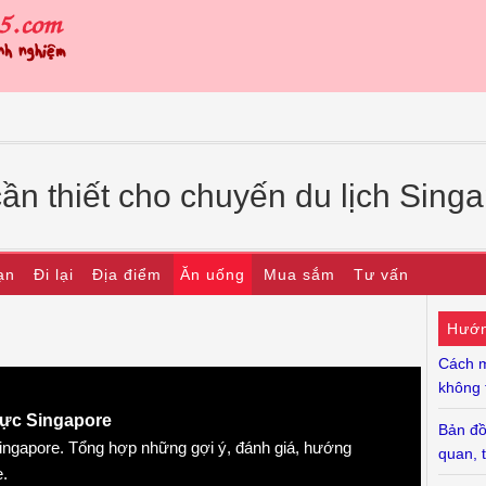
cần thiết cho chuyến du lịch Sin
ạn
Đi lại
Địa điểm
Ăn uống
Mua sắm
Tư vấn
Hướn
Cách m
không t
hực Singapore
Bản đồ
ingapore. Tổng hợp những gợi ý, đánh giá, hướng
quan,
e.