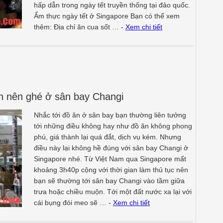
hấp dẫn trong ngày tết truyền thống tại đảo quốc.
Ẩm thực ngày tết ở Singapore Bạn có thể xem
thêm: Địa chỉ ăn cua sốt … -
Xem chi tiết
n nên ghé ở sân bay Changi
Nhắc tới đồ ăn ở sân bay bạn thường liên tưởng
tới những điều không hay như đồ ăn không phong
phú, giá thành lại quá đắt, dịch vụ kém. Nhưng
điều này lại không hề đúng với sân bay Changi ở
Singapore nhé. Từ Việt Nam qua Singapore mất
khoảng 3h40p cộng với thời gian làm thủ tục nên
bạn sẽ thường tới sân bay Changi vào tầm giữa
trưa hoặc chiều muộn. Tới một đất nước xa lại với
cái bụng đói meo sẽ … -
Xem chi tiết