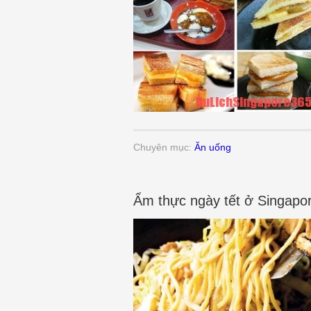
Chuyên mục:
Ăn uống
Ẩm thực ngày tết ở Singapo