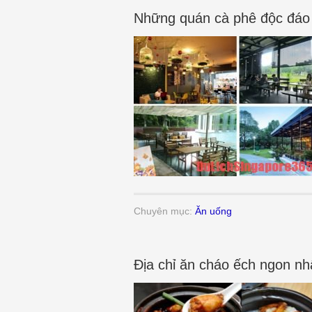
Những quán cà phê độc đáo 
Chuyên mục:
Ăn uống
Địa chỉ ăn cháo ếch ngon nhấ