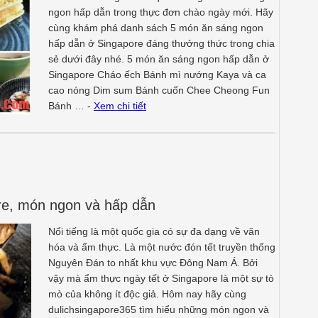
ngon hấp dẫn trong thực đơn chào ngày mới. Hãy
cùng khám phá danh sách 5 món ăn sáng ngon
hấp dẫn ở Singapore đáng thưởng thức trong chia
sẻ dưới đây nhé. 5 món ăn sáng ngon hấp dẫn ở
Singapore Cháo ếch Bánh mì nướng Kaya và ca
cao nóng Dim sum Bánh cuốn Chee Cheong Fun
Bánh … -
Xem chi tiết
re, món ngon và hấp dẫn
Nổi tiếng là một quốc gia có sự đa dạng về văn
hóa và ẩm thực. Là một nước đón tết truyền thống
Nguyên Đán to nhất khu vực Đông Nam Á. Bởi
vậy mà ẩm thực ngày tết ở Singapore là một sự tò
mò của không ít độc giả. Hôm nay hãy cùng
dulichsingapore365 tìm hiểu những món ngon và