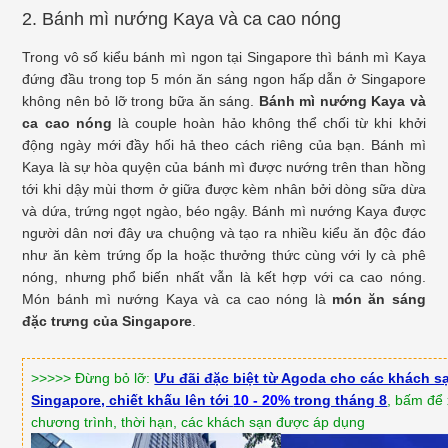
2. Bánh mì nướng Kaya và ca cao nóng
Trong vô số kiểu bánh mì ngon tại Singapore thì bánh mì Kaya
đứng đầu trong top 5 món ăn sáng ngon hấp dẫn ở Singapore
không nên bỏ lỡ trong bữa ăn sáng.
Bánh mì nướng Kaya và
ca cao nóng
là couple hoàn hảo không thể chối từ khi khởi
động ngày mới đầy hối hả theo cách riêng của bạn. Bánh mì
Kaya là sự hòa quyện của bánh mì được nướng trên than hồng
tới khi dậy mùi thơm ở giữa được kèm nhân bởi dòng sữa dừa
và dứa, trứng ngọt ngào, béo ngậy. Bánh mì nướng Kaya được
người dân nơi đây ưa chuộng và tạo ra nhiều kiểu ăn độc đáo
như ăn kèm trứng ốp la hoặc thưởng thức cùng với ly cà phê
nóng, nhưng phổ biến nhất vẫn là kết hợp với ca cao nóng.
Món bánh mì nướng Kaya và ca cao nóng là
món ăn sáng
đặc trưng của Singapore
.
>>>>> Đừng bỏ lỡ:
Ưu đãi đặc biệt từ Agoda cho các khách s
Singapore, chiết khấu lên tới
10 - 20%
trong tháng 8
, bấm để
chương trình, thời hạn, các khách sạn được áp dụng