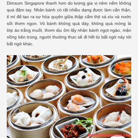
Dimsum Singapore thanh hơn do lượng gia vị nêm nếm không
quá đậm tay. Nhân bánh có rất nhiều dạng được làm cẩn thận,
tỉ mỉ để tạo ra sự hòa quyện giữa thập cẩm thịt xá xíu và nước
sốt thơm ngon. Vỏ bánh không quá dày, không quá mỏng là
lớp áo trắng muốt, thơm dịu ôm lấy nhân bánh ngọt ngào, mặn
nồng bên trong, người thưởng thưc sẽ đi hết từ bất ngờ này tới
bất ngờ khác.