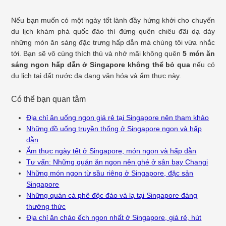
Nếu bạn muốn có một ngày tốt lành đầy hứng khởi cho chuyến
du lịch khám phá quốc đảo thì đừng quên chiêu đãi dạ dày
những món ăn sáng đặc trưng hấp dẫn mà chúng tôi vừa nhắc
tới. Bạn sẽ vô cùng thích thú và nhớ mãi không quên
5 món ăn
sáng ngon hấp dẫn ở Singapore không thể bỏ qua
nếu có
du lịch tại đất nước đa dạng văn hóa và ẩm thực này.
Có thể bạn quan tâm
Địa chỉ ăn uống ngon giá rẻ tại Singapore nên tham khảo
Những đồ uống truyền thống ở Singapore ngon và hấp
dẫn
Ẩm thực ngày tết ở Singapore, món ngon và hấp dẫn
Tư vấn: Những quán ăn ngon nên ghé ở sân bay Changi
Những món ngon từ sầu riêng ở Singapore, đặc sản
Singapore
Những quán cà phê độc đáo và lạ tại Singapore đáng
thưởng thức
Địa chỉ ăn cháo ếch ngon nhất ở Singapore, giá rẻ, hút